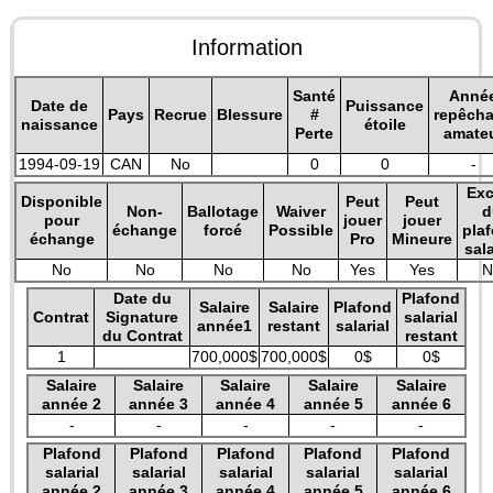
Information
Santé
Anné
Date de
Puissance
Pays
Recrue
Blessure
#
repêch
naissance
étoile
Perte
amate
1994-09-19
CAN
No
0
0
-
Exc
Disponible
Peut
Peut
Non-
Ballotage
Waiver
d
pour
jouer
jouer
échange
forcé
Possible
pla
échange
Pro
Mineure
sala
No
No
No
No
Yes
Yes
N
Date du
Plafond
Salaire
Salaire
Plafond
Contrat
Signature
salarial
année1
restant
salarial
du Contrat
restant
1
700,000$
700,000$
0$
0$
Salaire
Salaire
Salaire
Salaire
Salaire
année 2
année 3
année 4
année 5
année 6
-
-
-
-
-
Plafond
Plafond
Plafond
Plafond
Plafond
salarial
salarial
salarial
salarial
salarial
année 2
année 3
année 4
année 5
année 6