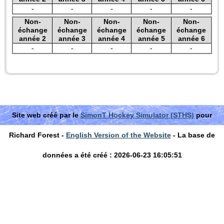
-
-
-
-
-
Non-
Non-
Non-
Non-
Non-
échange
échange
échange
échange
échange
année 2
année 3
année 4
année 5
année 6
-
-
-
-
-
Site web créé par le
SimonT Hockey Simulator (STHS)
pour
Richard Forest -
English Version of the Website
- La base de
données a été créé : 2026-06-23 16:05:51