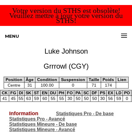
Votre version du STHS est obsolète!
Veuillez mettre à jour votre version du
STHS!
MENU
Luke Johnson
Grrrowl (CGY)
Position
Âge
Condition
Suspension
Taille
Poids
Lien
Centre
31
100.00
0
71
174
CK
FG
DI
SK
ST
EN
DU
PH
FO
PA
SC
DF
PS
EX
LD
PO
41
45
55
63
59
60
55
55
30
50
50
50
30
56
59
0
Information
Statistiques Pro - De base
Statistiques Pro - Avancé
Statistiques Mineure - De base
Statistiques Mineure - Avancé