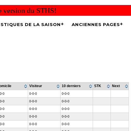
re version du STHS!
ISTIQUES DE LA SAISON
ANCIENNES PAGES
omicile
Visiteur
10 derniers
STK
Next
0-0
0-0-0
0-0-0
0-0
0-0-0
0-0-0
0-0
0-0-0
0-0-0
0-0
0-0-0
0-0-0
0-0
0-0-0
0-0-0