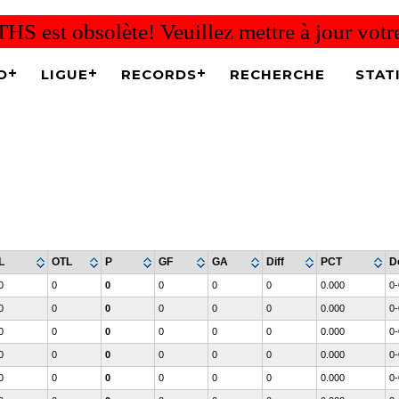
THS est obsolète! Veuillez mettre à jour vot
O
LIGUE
RECORDS
RECHERCHE
STAT
L
OTL
P
GF
GA
Diff
PCT
D
0
0
0
0
0
0
0.000
0-
0
0
0
0
0
0
0.000
0-
0
0
0
0
0
0
0.000
0-
0
0
0
0
0
0
0.000
0-
0
0
0
0
0
0
0.000
0-