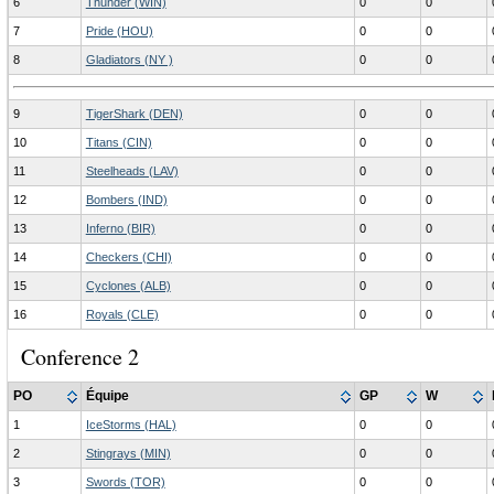
6
Thunder (WIN)
0
0
7
Pride (HOU)
0
0
8
Gladiators (NY )
0
0
9
TigerShark (DEN)
0
0
10
Titans (CIN)
0
0
11
Steelheads (LAV)
0
0
12
Bombers (IND)
0
0
13
Inferno (BIR)
0
0
14
Checkers (CHI)
0
0
15
Cyclones (ALB)
0
0
16
Royals (CLE)
0
0
Conference 2
PO
Équipe
GP
W
1
IceStorms (HAL)
0
0
2
Stingrays (MIN)
0
0
3
Swords (TOR)
0
0