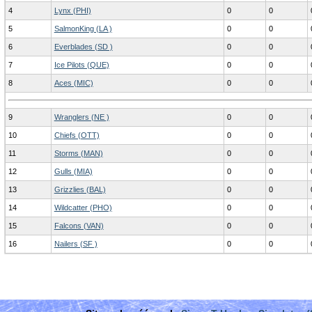
4
Lynx (PHI)
0
0
5
SalmonKing (LA )
0
0
6
Everblades (SD )
0
0
7
Ice Pilots (QUE)
0
0
8
Aces (MIC)
0
0
9
Wranglers (NE )
0
0
10
Chiefs (OTT)
0
0
11
Storms (MAN)
0
0
12
Gulls (MIA)
0
0
13
Grizzlies (BAL)
0
0
14
Wildcatter (PHO)
0
0
15
Falcons (VAN)
0
0
16
Nailers (SF )
0
0