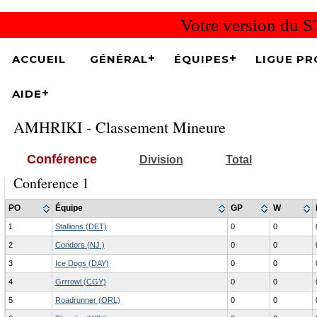
Votre version du S
ACCUEIL
GÉNÉRAL
ÉQUIPES
LIGUE PR
AIDE
AMHRIKI - Classement Mineure
Conférence
Division
Total
Conference 1
PO
Équipe
GP
W
1
Stallions (DET)
0
0
2
Condors (NJ )
0
0
3
Ice Dogs (DAY)
0
0
4
Grrrowl (CGY)
0
0
5
Roadrunner (ORL)
0
0