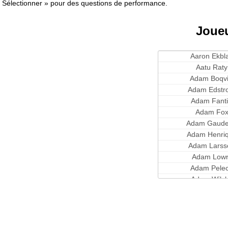
Sélectionner » pour des questions de performance.
Joueu
Aaron Ekbl
Aatu Raty
Adam Boqvi
Adam Edstr
Adam Fantil
Adam Fo
Adam Gaude
Adam Henri
Adam Larss
Adam Lowr
Adam Pele
Adam Wils
Adin Hill
Adrian Kem
Albert Johan
Alec Martin