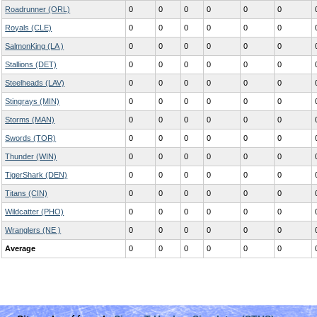
Roadrunner (ORL)
0
0
0
0
0
0
Royals (CLE)
0
0
0
0
0
0
SalmonKing (LA )
0
0
0
0
0
0
Stallions (DET)
0
0
0
0
0
0
Steelheads (LAV)
0
0
0
0
0
0
Stingrays (MIN)
0
0
0
0
0
0
Storms (MAN)
0
0
0
0
0
0
Swords (TOR)
0
0
0
0
0
0
Thunder (WIN)
0
0
0
0
0
0
TigerShark (DEN)
0
0
0
0
0
0
Titans (CIN)
0
0
0
0
0
0
Wildcatter (PHO)
0
0
0
0
0
0
Wranglers (NE )
0
0
0
0
0
0
Average
0
0
0
0
0
0