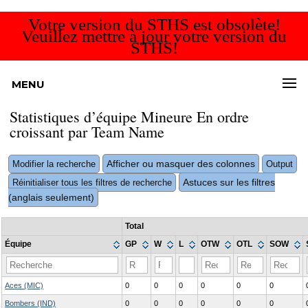
Votre version du STHS est obsolète!
Veuillez mettre à jour votre version du
STHS!
MENU
Statistiques d’équipe Mineure En ordre
croissant par Team Name
Afficher ou masquer des colonnes
Modifier la recherche
Output
Astuces sur les filtres
Réinitialiser tous les filtres de recherche
(anglais seulement)
Total
Équipe
GP
W
L
OTW
OTL
SOW
Aces (MIC)
0
0
0
0
0
0
Bombers (IND)
0
0
0
0
0
0