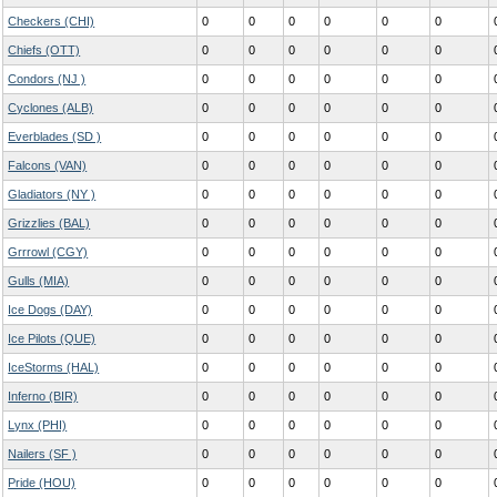
Checkers (CHI)
0
0
0
0
0
0
Chiefs (OTT)
0
0
0
0
0
0
Condors (NJ )
0
0
0
0
0
0
Cyclones (ALB)
0
0
0
0
0
0
Everblades (SD )
0
0
0
0
0
0
Falcons (VAN)
0
0
0
0
0
0
Gladiators (NY )
0
0
0
0
0
0
Grizzlies (BAL)
0
0
0
0
0
0
Grrrowl (CGY)
0
0
0
0
0
0
Gulls (MIA)
0
0
0
0
0
0
Ice Dogs (DAY)
0
0
0
0
0
0
Ice Pilots (QUE)
0
0
0
0
0
0
IceStorms (HAL)
0
0
0
0
0
0
Inferno (BIR)
0
0
0
0
0
0
Lynx (PHI)
0
0
0
0
0
0
Nailers (SF )
0
0
0
0
0
0
Pride (HOU)
0
0
0
0
0
0