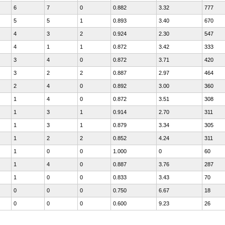
6
7
0
0.882
3.32
777
5
5
1
0.893
3.40
670
4
3
2
0.924
2.30
547
4
1
1
0.872
3.42
333
3
4
0
0.872
3.71
420
3
2
2
0.887
2.97
464
2
4
0
0.892
3.00
360
1
4
0
0.872
3.51
308
1
3
1
0.914
2.70
311
1
3
1
0.879
3.34
305
1
2
2
0.852
4.24
311
1
0
0
1.000
0
60
1
4
0
0.887
3.76
287
1
0
0
0.833
3.43
70
0
0
0
0.750
6.67
18
0
0
0
0.600
9.23
26