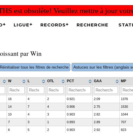
THS est obsolète! Veuillez mettre à jour vot
O
LIGUE
RECORDS
RECHERCHE
STAT
roissant par Win
Astuces sur les filtres (anglais
Réinitialiser tous les filtres de recherche
W
L
OTL
PCT
GAA
MP
16
4
2
0.921
2.09
1376
14
7
4
0.906
2.75
1530
10
4
3
0.903
2.82
1044
7
3
1
0.893
2.89
707
6
5
2
0.903
2.92
823