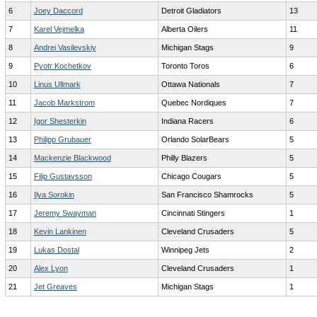
6
Joey Daccord
Detroit Gladiators
13
7
Karel Vejmelka
Alberta Oilers
11
8
Andrei Vasilevskiy
Michigan Stags
9
9
Pyotr Kochetkov
Toronto Toros
6
10
Linus Ullmark
Ottawa Nationals
7
11
Jacob Markstrom
Quebec Nordiques
7
12
Igor Shesterkin
Indiana Racers
6
13
Philipp Grubauer
Orlando SolarBears
5
14
Mackenzie Blackwood
Philly Blazers
5
15
Filip Gustavsson
Chicago Cougars
5
16
Ilya Sorokin
San Francisco Shamrocks
5
17
Jeremy Swayman
Cincinnati Stingers
1
18
Kevin Lankinen
Cleveland Crusaders
5
19
Lukas Dostal
Winnipeg Jets
2
20
Alex Lyon
Cleveland Crusaders
1
21
Jet Greaves
Michigan Stags
1