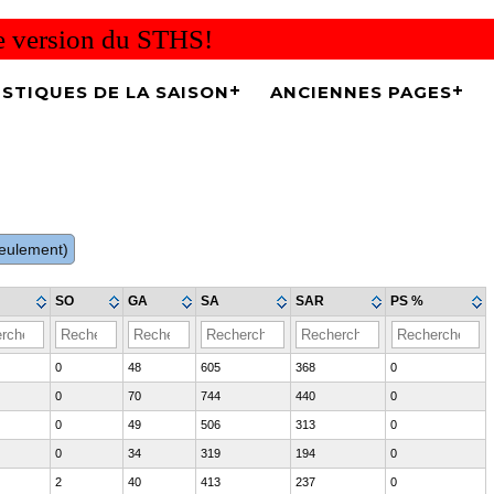
re version du STHS!
ISTIQUES DE LA SAISON
ANCIENNES PAGES
 seulement)
SO
GA
SA
SAR
PS %
0
48
605
368
0
0
70
744
440
0
0
49
506
313
0
0
34
319
194
0
2
40
413
237
0