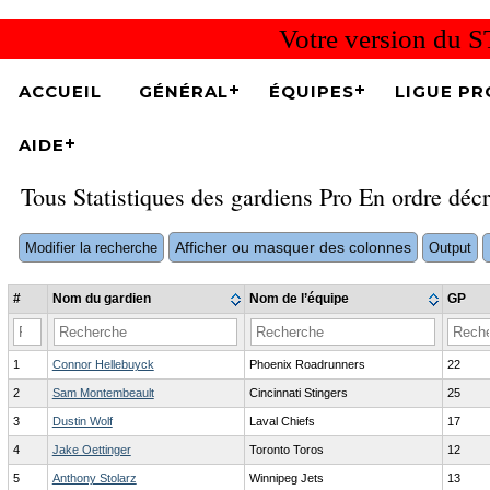
Votre version du S
ACCUEIL
GÉNÉRAL
ÉQUIPES
LIGUE PR
AIDE
Tous Statistiques des gardiens Pro En ordre déc
Afficher ou masquer des colonnes
Modifier la recherche
Output
#
Nom du gardien
Nom de l’équipe
GP
1
Connor Hellebuyck
Phoenix Roadrunners
22
2
Sam Montembeault
Cincinnati Stingers
25
3
Dustin Wolf
Laval Chiefs
17
4
Jake Oettinger
Toronto Toros
12
5
Anthony Stolarz
Winnipeg Jets
13