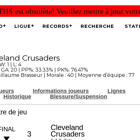
THS est obsolète! Veuillez mettre à jour vot
O
LIGUE
RECORDS
RECHERCHE
STAT
eland Crusaders
W: 1 | L: 4
| GA: 20 | PP%: 33.33% | PK%: 76.47%
illaume Brasseur | Morale : 40 | Moyenne d’équipe : 77
oueurs
Informations joueurs
Lignes
Historique
Blessure/Suspension
re de jeu
Cleveland
FINAL
3
Crusaders