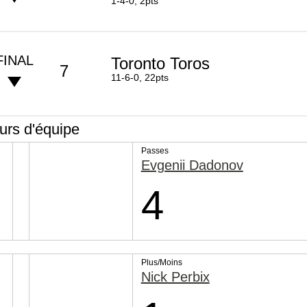
1-4-0, 2pts
FINAL
Toronto Toros
7
11-6-0, 22pts
rs d'équipe
Passes
Evgenii Dadonov
4
Plus/Moins
Nick Perbix