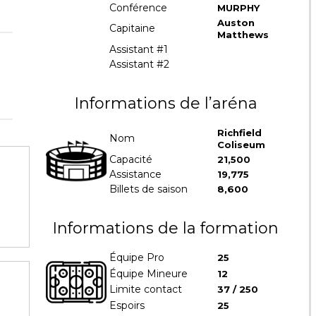
Conférence
MURPHY
Auston
Capitaine
Matthews
Assistant #1
Assistant #2
Informations de l’aréna
Richfield
Nom
Coliseum
Capacité
21,500
Assistance
19,775
Billets de saison
8,600
Informations de la formation
Équipe Pro
25
Équipe Mineure
12
Limite contact
37 / 250
Espoirs
25