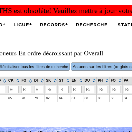
THS est obsolète! Veuillez mettre à jour vot
O
LIGUE
RECORDS
RECHERCHE
STAT
oueurs En ordre décroissant par Overall
Astuces sur les filtres (anglais
Réinitialiser tous les filtres de recherche
D
CK
FG
DI
SK
ST
EN
DU
PH
FO
PA
65
70
79
82
64
81
80
83
53
84