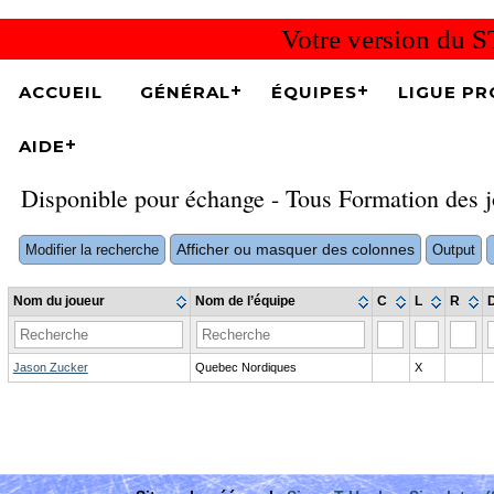
Votre version du S
ACCUEIL
GÉNÉRAL
ÉQUIPES
LIGUE PR
AIDE
Disponible pour échange - Tous Formation des j
Afficher ou masquer des colonnes
Modifier la recherche
Output
Nom du joueur
Nom de l’équipe
C
L
R
Jason Zucker
Quebec Nordiques
X