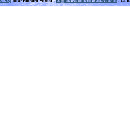
(STHS)
pour Richard Forest -
English Version of the Website
- La b