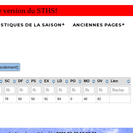
re version du STHS!
ISTIQUES DE LA SAISON
ANCIENNES PAGES
 seulement)
SC
DF
PS
EX
LD
PO
MO
OV
Lien
78
60
50
91
84
0
40
82