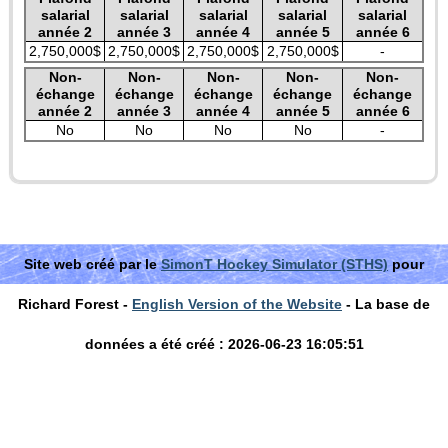
salarial
salarial
salarial
salarial
salarial
année 2
année 3
année 4
année 5
année 6
2,750,000$
2,750,000$
2,750,000$
2,750,000$
-
Non-
Non-
Non-
Non-
Non-
échange
échange
échange
échange
échange
année 2
année 3
année 4
année 5
année 6
No
No
No
No
-
Site web créé par le
SimonT Hockey Simulator (STHS)
pour
Richard Forest -
English Version of the Website
- La base de
données a été créé : 2026-06-23 16:05:51