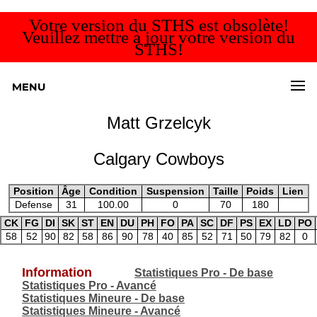
Votre version du STHS est obsolète!
Veuillez mettre à jour votre version du
STHS!
MENU
Matt Grzelcyk
Calgary Cowboys
Position
Âge
Condition
Suspension
Taille
Poids
Lien
Defense
31
100.00
0
70
180
CK
FG
DI
SK
ST
EN
DU
PH
FO
PA
SC
DF
PS
EX
LD
PO
58
52
90
82
58
86
90
78
40
85
52
71
50
79
82
0
Information
Statistiques Pro - De base
Statistiques Pro - Avancé
Statistiques Mineure - De base
Statistiques Mineure - Avancé