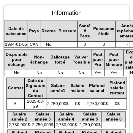
Information
Santé
Anné
Date de
Puissance
Pays
Recrue
Blessure
#
repêch
naissance
étoile
Perte
amate
1994-01-05
CAN
No
0
0
-
Exc
Disponible
Peut
Peut
Non-
Ballotage
Waiver
d
pour
jouer
jouer
échange
forcé
Possible
pla
échange
Pro
Mineure
sala
No
No
No
No
Yes
Yes
N
Date du
Plafond
Signature
Salaire
Salaire
Plafond
Contrat
salarial
du
année1
restant
salarial
restant
Contrat
2025-08-
5
2,750,000$
0$
2,750,000$
0$
29
Salaire
Salaire
Salaire
Salaire
Salaire
année 2
année 3
année 4
année 5
année 6
2,750,000$
2,750,000$
2,750,000$
2,750,000$
-
Plafond
Plafond
Plafond
Plafond
Plafond