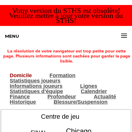
Votre version du STHS est obsolète!
Veuillez mettre à jour votre version du
STHS!
MENU
La résolution de votre navigateur est trop petite pour cette
page. Plusieurs informations sont cachées pour garder la page
lisible.
Domicile
Formation
Statistiques joueurs
Informations joueurs
Lignes
Statistiques d’équipe
Calendrier
Finance
Profondeur
Actualité
Historique
Blessure/Suspension
Centre de jeu
Chicago