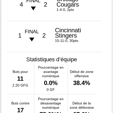
FINAL
4
2
Cougars
1-4-0, 2pts
Cincinnati
FINAL
1
2
Stingers
15-11-0, 30pts
Statistiques d’équipe
Pourcentage en
Buts pour
avantage
Début de zone
numérique
offensive
11
0.0%
38.4%
2.20 GFG
0 GF
Pourcentage en
Buts contre
désavantage
Début de la
numérique
zone défensive
17