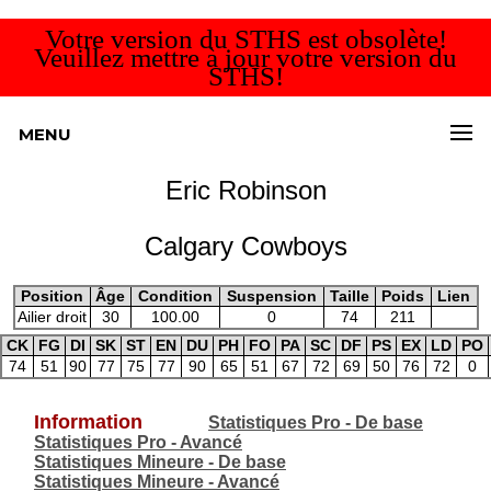
Votre version du STHS est obsolète!
Veuillez mettre à jour votre version du
STHS!
MENU
Eric Robinson
Calgary Cowboys
Position
Âge
Condition
Suspension
Taille
Poids
Lien
Ailier droit
30
100.00
0
74
211
CK
FG
DI
SK
ST
EN
DU
PH
FO
PA
SC
DF
PS
EX
LD
PO
74
51
90
77
75
77
90
65
51
67
72
69
50
76
72
0
Information
Statistiques Pro - De base
Statistiques Pro - Avancé
Statistiques Mineure - De base
Statistiques Mineure - Avancé