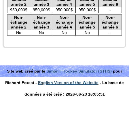
année 2
année 3
année 4
année 5
année 6
950,000$
950,000$
950,000$
950,000$
-
Non-
Non-
Non-
Non-
Non-
échange
échange
échange
échange
échange
année 2
année 3
année 4
année 5
année 6
No
No
No
No
-
Site web créé par le
SimonT Hockey Simulator (STHS)
pour
Richard Forest -
English Version of the Website
- La base de
données a été créé : 2026-06-23 16:05:51