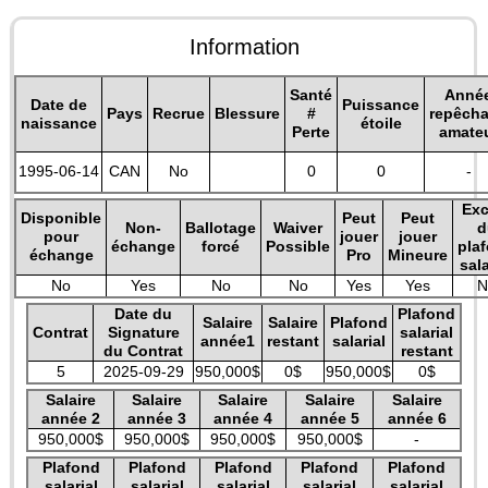
Information
Santé
Anné
Date de
Puissance
Pays
Recrue
Blessure
#
repêch
naissance
étoile
Perte
amate
1995-06-14
CAN
No
0
0
-
Exc
Disponible
Peut
Peut
Non-
Ballotage
Waiver
d
pour
jouer
jouer
échange
forcé
Possible
pla
échange
Pro
Mineure
sala
No
Yes
No
No
Yes
Yes
N
Date du
Plafond
Salaire
Salaire
Plafond
Contrat
Signature
salarial
année1
restant
salarial
du Contrat
restant
5
2025-09-29
950,000$
0$
950,000$
0$
Salaire
Salaire
Salaire
Salaire
Salaire
année 2
année 3
année 4
année 5
année 6
950,000$
950,000$
950,000$
950,000$
-
Plafond
Plafond
Plafond
Plafond
Plafond
salarial
salarial
salarial
salarial
salarial