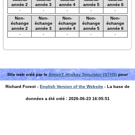
année 2
année 3
année 4
année 5
année 6
-
-
-
-
-
Non-
Non-
Non-
Non-
Non-
échange
échange
échange
échange
échange
année 2
année 3
année 4
année 5
année 6
-
-
-
-
-
Site web créé par le
SimonT Hockey Simulator (STHS)
pour
Richard Forest -
English Version of the Website
- La base de
données a été créé : 2026-06-23 16:05:51