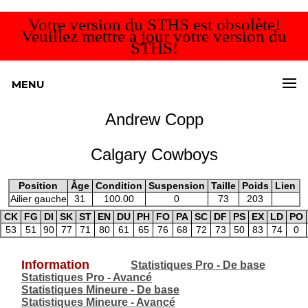
Votre version du STHS est obsolète!
Veuillez mettre à jour votre version du
STHS!
MENU
Andrew Copp
Calgary Cowboys
Position
Âge
Condition
Suspension
Taille
Poids
Lien
Ailier gauche
31
100.00
0
73
203
CK
FG
DI
SK
ST
EN
DU
PH
FO
PA
SC
DF
PS
EX
LD
PO
53
51
90
77
71
80
61
65
76
68
72
73
50
83
74
0
Information
Statistiques Pro - De base
Statistiques Pro - Avancé
Statistiques Mineure - De base
Statistiques Mineure - Avancé