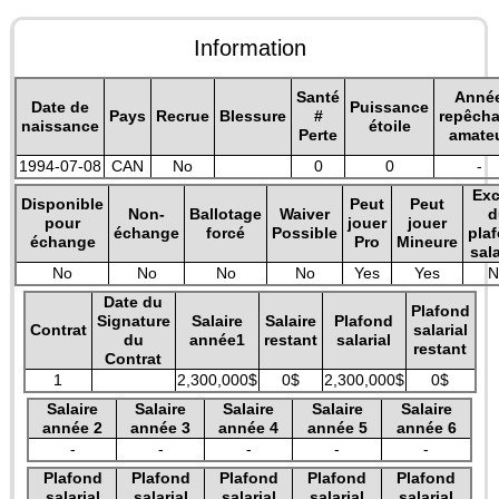
Information
Santé
Anné
Date de
Puissance
Pays
Recrue
Blessure
#
repêch
naissance
étoile
Perte
amate
1994-07-08
CAN
No
0
0
-
Exc
Disponible
Peut
Peut
Non-
Ballotage
Waiver
d
pour
jouer
jouer
échange
forcé
Possible
pla
échange
Pro
Mineure
sala
No
No
No
No
Yes
Yes
N
Date du
Plafond
Signature
Salaire
Salaire
Plafond
Contrat
salarial
du
année1
restant
salarial
restant
Contrat
1
2,300,000$
0$
2,300,000$
0$
Salaire
Salaire
Salaire
Salaire
Salaire
année 2
année 3
année 4
année 5
année 6
-
-
-
-
-
Plafond
Plafond
Plafond
Plafond
Plafond
salarial
salarial
salarial
salarial
salarial