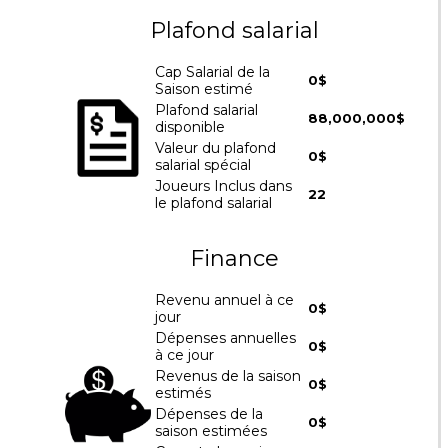
Plafond salarial
Cap Salarial de la
0$
Saison estimé
Plafond salarial
88,000,000$
disponible
Valeur du plafond
0$
salarial spécial
Joueurs Inclus dans
22
le plafond salarial
Finance
Revenu annuel à ce
0$
jour
Dépenses annuelles
0$
à ce jour
Revenus de la saison
0$
estimés
Dépenses de la
0$
saison estimées