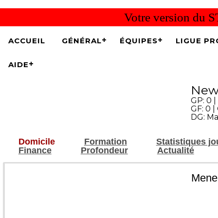
Votre version du S
ACCUEIL
GÉNÉRAL
ÉQUIPES
LIGUE PR
AIDE
New
GP: 0 | 
GF: 0 |
DG: Ma
Domicile
Formation
Statistiques j
Finance
Profondeur
Actualité
Meneu