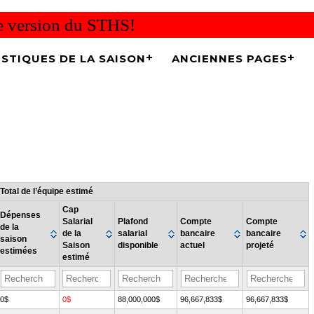
re version du STHS!
ISTIQUES DE LA SAISON
ANCIENNES PAGES
Total de l’équipe estimé
Cap
Dépenses
Salarial
Plafond
Compte
Compte
de la
de la
salarial
bancaire
bancaire
saison
Saison
disponible
actuel
projeté
estimées
estimé
0$
0$
88,000,000$
96,667,833$
96,667,833$