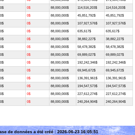
0$
0$
88,000,000$
114,516,203$
114,516,203$
0$
0$
88,000,000$
45,851,792$
45,851,792$
0$
0$
88,000,000$
107,927,576$
107,927,576$
0$
0$
88,000,000$
635,617$
635,617$
0$
0$
88,000,000$
38,882,227$
38,882,227$
0$
0$
88,000,000$
58,478,382$
58,478,382$
0$
0$
88,000,000$
69,889,027$
69,889,027$
0$
0$
88,000,000$
192,242,346$
192,242,346$
0$
0$
88,000,000$
69,945,672$
69,945,672$
0$
0$
88,000,000$
136,391,961$
136,391,961$
0$
0$
88,000,000$
194,547,573$
194,547,573$
0$
0$
88,000,000$
227,612,274$
227,612,274$
0$
0$
88,000,000$
240,264,904$
240,264,904$
ase de données a été créé : 2026-06-23 16:05:51