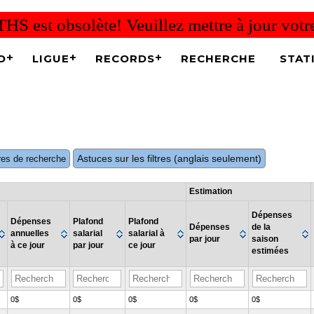
THS est obsolète! Veuillez mettre à jour vot
O
LIGUE
RECORDS
RECHERCHE
STAT
Astuces sur les filtres (anglais seulement)
ltres de recherche
Estimation
Dépenses
Dépenses
Plafond
Plafond
Dépenses
de la
annuelles
salarial
salarial à
par jour
saison
à ce jour
par jour
ce jour
estimées
0$
0$
0$
0$
0$