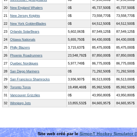
20
New England Whalers
0$
45,737,500$
45,737,500$
21
New Jersey Knights
0$
73,558,770$
73,558,770$
22
New York GoldenBlades
0$
64,512,500$
64,512,500$
23
Orlando SolarBears
5,602,063$
87,549,125$
87,549,125$
24
Ottawa Nationals
5,655,750$
84,430,000$
84,430,000$
25
Philly Blazers
3,715,637$
85,475,000$
85,475,000$
26
Phoenix Roadrunners
23,548,792$
87,850,000$
87,850,000$
27
Quebec Nordiques
5,977,749$
86,775,000$
86,775,000$
28
San Diego Mariners
0$
71,292,500$
71,292,500$
29
San Francisco Shamrocks
3,936,907$
86,513,000$
86,513,000$
30
Toronto Toros
19,498,469$
85,992,500$
85,992,500$
31
Vancouver Grizzlies
0$
43,950,800$
43,950,800$
32
Winnipeg Jets
13,855,532$
84,665,957$
84,665,957$
Site web créé par le
SimonT Hockey Simulator 