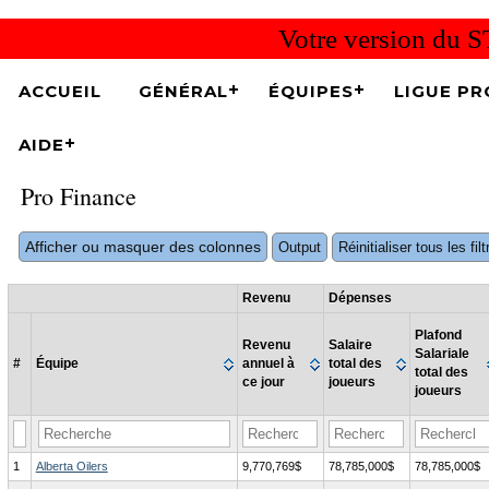
Votre version du S
ACCUEIL
GÉNÉRAL
ÉQUIPES
LIGUE PR
AIDE
Pro Finance
Afficher ou masquer des colonnes
Output
Réinitialiser tous les fi
Revenu
Dépenses
Plafond
Revenu
Salaire
Salariale
#
Équipe
annuel à
total des
total des
ce jour
joueurs
joueurs
1
Alberta Oilers
9,770,769$
78,785,000$
78,785,000$