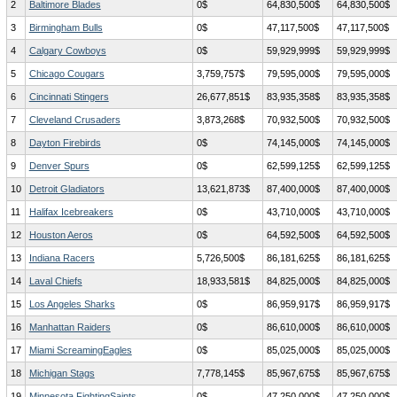
2
Baltimore Blades
0$
64,830,500$
64,830,500$
3
Birmingham Bulls
0$
47,117,500$
47,117,500$
4
Calgary Cowboys
0$
59,929,999$
59,929,999$
5
Chicago Cougars
3,759,757$
79,595,000$
79,595,000$
6
Cincinnati Stingers
26,677,851$
83,935,358$
83,935,358$
7
Cleveland Crusaders
3,873,268$
70,932,500$
70,932,500$
8
Dayton Firebirds
0$
74,145,000$
74,145,000$
9
Denver Spurs
0$
62,599,125$
62,599,125$
10
Detroit Gladiators
13,621,873$
87,400,000$
87,400,000$
11
Halifax Icebreakers
0$
43,710,000$
43,710,000$
12
Houston Aeros
0$
64,592,500$
64,592,500$
13
Indiana Racers
5,726,500$
86,181,625$
86,181,625$
14
Laval Chiefs
18,933,581$
84,825,000$
84,825,000$
15
Los Angeles Sharks
0$
86,959,917$
86,959,917$
16
Manhattan Raiders
0$
86,610,000$
86,610,000$
17
Miami ScreamingEagles
0$
85,025,000$
85,025,000$
18
Michigan Stags
7,778,145$
85,967,675$
85,967,675$
19
Minnesota FightingSaints
0$
47,250,000$
47,250,000$