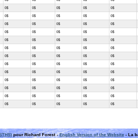
0$
0$
0$
0$
0$
0$
0$
0$
0$
0$
0$
0$
0$
0$
0$
0$
0$
0$
0$
0$
0$
0$
0$
0$
0$
0$
0$
0$
0$
0$
0$
0$
0$
0$
0$
0$
0$
0$
0$
0$
0$
0$
0$
0$
0$
0$
0$
0$
0$
0$
0$
0$
0$
0$
0$
0$
0$
0$
0$
0$
0$
0$
0$
0$
0$
(STHS)
pour Richard Forest -
English Version of the Website
- La b