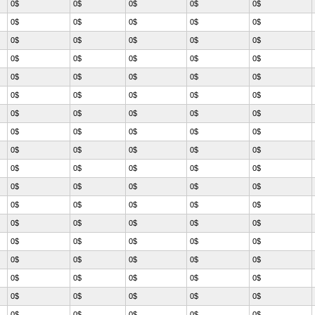
0$
0$
0$
0$
0$
0$
0$
0$
0$
0$
0$
0$
0$
0$
0$
0$
0$
0$
0$
0$
0$
0$
0$
0$
0$
0$
0$
0$
0$
0$
0$
0$
0$
0$
0$
0$
0$
0$
0$
0$
0$
0$
0$
0$
0$
0$
0$
0$
0$
0$
0$
0$
0$
0$
0$
0$
0$
0$
0$
0$
0$
0$
0$
0$
0$
0$
0$
0$
0$
0$
0$
0$
0$
0$
0$
0$
0$
0$
0$
0$
0$
0$
0$
0$
0$
0$
0$
0$
0$
0$