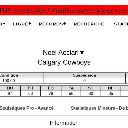
THS est obsolète! Veuillez mettre à jour vot
O
LIGUE
RECORDS
RECHERCHE
STAT
▼
Noel Acciari
Calgary Cowboys
Condition
Suspension
100.00
0
DU
PH
FO
PA
SC
DF
87
63
78
56
60
85
Statistiques Pro - Avancé
Statistiques Mineure - De 
Information