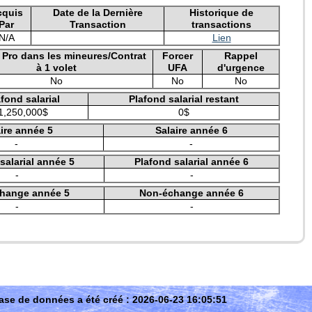
cquis
Date de la Dernière
Historique de
Par
Transaction
transactions
N/A
Lien
e Pro dans les mineures/Contrat
Forcer
Rappel
à 1 volet
UFA
d'urgence
No
No
No
fond salarial
Plafond salarial restant
1,250,000$
0$
ire année 5
Salaire année 6
-
-
salarial année 5
Plafond salarial année 6
-
-
hange année 5
Non-échange année 6
-
-
ase de données a été créé : 2026-06-23 16:05:51