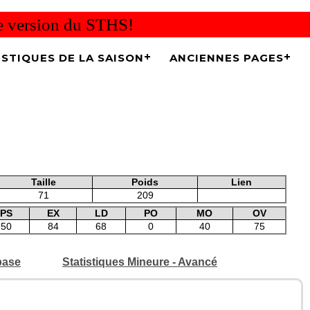
re version du STHS!
ISTIQUES DE LA SAISON
ANCIENNES PAGES
Taille
Poids
Lien
71
209
PS
EX
LD
PO
MO
OV
50
84
68
0
40
75
base
Statistiques Mineure - Avancé