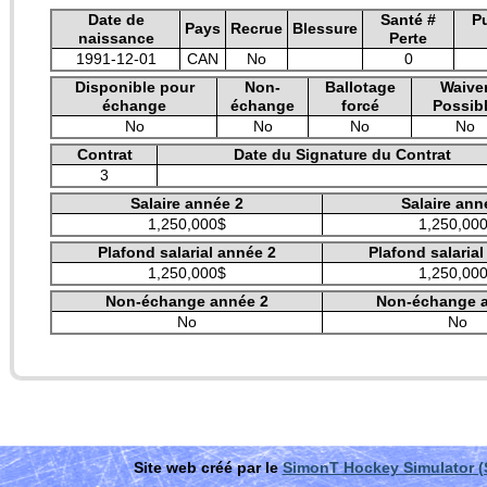
Date de
Santé #
P
Pays
Recrue
Blessure
naissance
Perte
1991-12-01
CAN
No
0
Disponible pour
Non-
Ballotage
Waive
échange
échange
forcé
Possib
No
No
No
No
Contrat
Date du Signature du Contrat
3
Salaire année 2
Salaire ann
1,250,000$
1,250,00
Plafond salarial année 2
Plafond salaria
1,250,000$
1,250,00
Non-échange année 2
Non-échange 
No
No
Site web créé par le
SimonT Hockey Simulator 