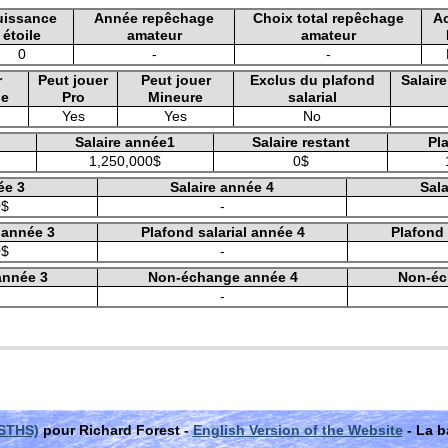
uissance
Année repêchage
Choix total repêchage
A
étoile
amateur
amateur
0
-
-
r
Peut jouer
Peut jouer
Exclus du plafond
Salair
le
Pro
Mineure
salarial
Yes
Yes
No
Salaire année1
Salaire restant
Pla
1,250,000$
0$
ée 3
Salaire année 4
Sala
0$
-
l année 3
Plafond salarial année 4
Plafond 
0$
-
année 3
Non-échange année 4
Non-éc
-
(STHS)
pour Richard Forest -
English Version of the Website
- La b