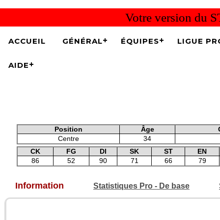
Votre version du S
ACCUEIL
GÉNÉRAL
ÉQUIPES
LIGUE PR
AIDE
Position
Âge
Centre
34
CK
FG
DI
SK
ST
EN
86
52
90
71
66
79
Information
Statistiques Pro - De base