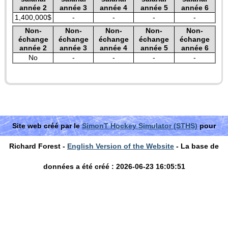
année 2
année 3
année 4
année 5
année 6
1,400,000$
-
-
-
-
Non-
Non-
Non-
Non-
Non-
échange
échange
échange
échange
échange
année 2
année 3
année 4
année 5
année 6
No
-
-
-
-
Site web créé par le
SimonT Hockey Simulator (STHS)
pour
Richard Forest -
English Version of the Website
- La base de
données a été créé : 2026-06-23 16:05:51