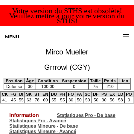
Votre version du STHS est obsolète!
Veuillez mettre à jour votre version du
STHS!
MENU
Mirco Mueller
Grrrowl (CGY)
Position
Âge
Condition
Suspension
Taille
Poids
Lien
Defense
30
100.00
0
75
210
CK
FG
DI
SK
ST
EN
DU
PH
FO
PA
SC
DF
PS
EX
LD
PO
41
45
55
63
78
60
55
55
30
50
50
50
30
56
58
0
Information
Statistiques Pro - De base
Statistiques Pro - Avancé
Statistiques Mineure - De base
Statistiques Mineure - Avancé