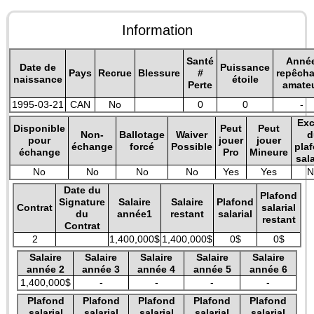
Information
Santé
Anné
Date de
Puissance
Pays
Recrue
Blessure
#
repêch
naissance
étoile
Perte
amate
1995-03-21
CAN
No
0
0
-
Exc
Disponible
Peut
Peut
Non-
Ballotage
Waiver
d
pour
jouer
jouer
échange
forcé
Possible
pla
échange
Pro
Mineure
sala
No
No
No
No
Yes
Yes
N
Date du
Plafond
Signature
Salaire
Salaire
Plafond
Contrat
salarial
du
année1
restant
salarial
restant
Contrat
2
1,400,000$
1,400,000$
0$
0$
Salaire
Salaire
Salaire
Salaire
Salaire
année 2
année 3
année 4
année 5
année 6
1,400,000$
-
-
-
-
Plafond
Plafond
Plafond
Plafond
Plafond
salarial
salarial
salarial
salarial
salarial