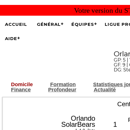
Votre version du S
ACCUEIL
GÉNÉRAL
ÉQUIPES
LIGUE PR
AIDE
Orla
GP: 5 | 
GF: 9 |
DG: St
Domicile
Formation
Statistiques j
Finance
Profondeur
Actualité
Cent
Orlando
SolarBears
1