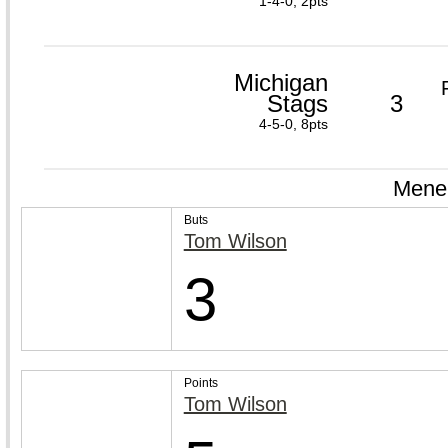
1-4-0, 2pts
Michigan
Stags
3
4-5-0, 8pts
Meneu
Buts
Tom Wilson
3
Points
Tom Wilson