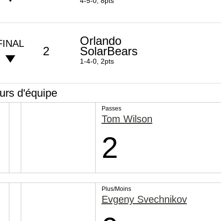
4-5-0, 8pts
Orlando
FINAL
2
SolarBears
1-4-0, 2pts
rs d'équipe
Passes
Tom Wilson
2
Plus/Moins
Evgeny Svechnikov