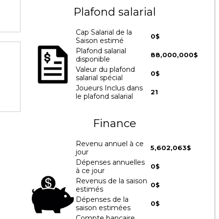
Plafond salarial
Cap Salarial de la
0$
Saison estimé
Plafond salarial
88,000,000$
disponible
Valeur du plafond
0$
salarial spécial
Joueurs Inclus dans
21
le plafond salarial
Finance
Revenu annuel à ce
5,602,063$
jour
Dépenses annuelles
0$
à ce jour
Revenus de la saison
0$
estimés
Dépenses de la
0$
saison estimées
Compte bancaire