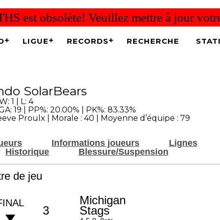
THS est obsolète! Veuillez mettre à jour vot
O
LIGUE
RECORDS
RECHERCHE
STAT
ndo SolarBears
W: 1 | L: 4
 GA: 19 | PP%: 20.00% | PK%: 83.33%
eeve Proulx | Morale : 40 | Moyenne d’équipe : 79
oueurs
Informations joueurs
Lignes
Historique
Blessure/Suspension
re de jeu
Michigan
FINAL
3
Stags