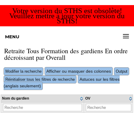
Votre version du STHS est obsolète!
Veuillez mettre à jour votre version du
STHS!
MENU
Retraite Tous Formation des gardiens En ordre
décroissant par Overall
Afficher ou masquer des colonnes
Modifier la recherche
Output
Astuces sur les filtres
Réinitialiser tous les filtres de recherche
(anglais seulement)
Nom du gardien
OV