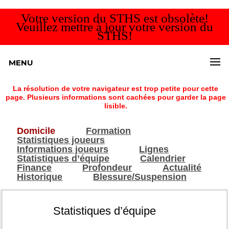
Votre version du STHS est obsolète!
Veuillez mettre à jour votre version du
STHS!
MENU
La résolution de votre navigateur est trop petite pour cette
page. Plusieurs informations sont cachées pour garder la page
lisible.
Domicile
Formation
Statistiques joueurs
Informations joueurs
Lignes
Statistiques d’équipe
Calendrier
Finance
Profondeur
Actualité
Historique
Blessure/Suspension
Statistiques d’équipe