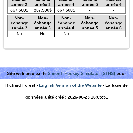
année 2
année 3
année 4
année 5
année 6
867,500$
867,500$
867,500$
-
-
Non-
Non-
Non-
Non-
Non-
échange
échange
échange
échange
échange
année 2
année 3
année 4
année 5
année 6
No
No
No
-
-
Site web créé par le
SimonT Hockey Simulator (STHS)
pour
Richard Forest -
English Version of the Website
- La base de
données a été créé : 2026-06-23 16:05:51