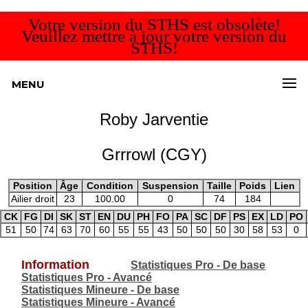
Votre version du STHS est obsolète!
Veuillez mettre à jour votre version du
STHS!
MENU
Roby Jarventie
Grrrowl (CGY)
Position
Âge
Condition
Suspension
Taille
Poids
Lien
Ailier droit
23
100.00
0
74
184
CK
FG
DI
SK
ST
EN
DU
PH
FO
PA
SC
DF
PS
EX
LD
PO
51
50
74
63
70
60
55
55
43
50
50
50
30
58
53
0
Information
Statistiques Pro - De base
Statistiques Pro - Avancé
Statistiques Mineure - De base
Statistiques Mineure - Avancé