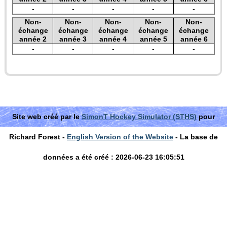
-
-
-
-
-
Non-
Non-
Non-
Non-
Non-
échange
échange
échange
échange
échange
année 2
année 3
année 4
année 5
année 6
-
-
-
-
-
Site web créé par le
SimonT Hockey Simulator (STHS)
pour
Richard Forest -
English Version of the Website
- La base de
données a été créé : 2026-06-23 16:05:51