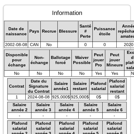
Information
Santé
Anné
Date de
Puissance
Pays
Recrue
Blessure
#
repêch
naissance
étoile
Perte
amate
2002-08-08
CAN
No
0
0
2020
Exc
Disponible
Peut
Peut
Non-
Ballotage
Waiver
d
pour
jouer
jouer
échange
forcé
Possible
pla
échange
Pro
Mineure
sala
No
No
No
No
Yes
Yes
N
Date du
Plafond
Salaire
Salaire
Plafond
Contrat
Signature
salarial
année1
restant
salarial
du Contrat
restant
1
2024-08-08
925,000$
925,000$
0$
0$
Salaire
Salaire
Salaire
Salaire
Salaire
année 2
année 3
année 4
année 5
année 6
-
-
-
-
-
Plafond
Plafond
Plafond
Plafond
Plafond
salarial
salarial
salarial
salarial
salarial
année 2
année 3
année 4
année 5
année 6