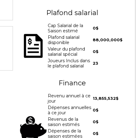
Plafond salarial
Cap Salarial de la
0$
Saison estimé
Plafond salarial
88,000,000$
disponible
Valeur du plafond
0$
salarial spécial
Joueurs Inclus dans
23
le plafond salarial
Finance
Revenu annuel à ce
13,855,532$
jour
Dépenses annuelles
0$
à ce jour
Revenus de la
0$
saison estimés
Dépenses de la
0$
saison estimées