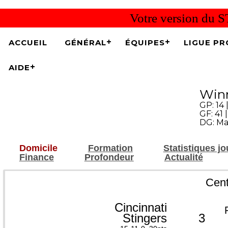
Votre version du S
ACCUEIL
GÉNÉRAL
ÉQUIPES
LIGUE PR
AIDE
Winn
GP: 14 |
GF: 41 
DG: Ma
Domicile
Formation
Statistiques j
Finance
Profondeur
Actualité
Cent
Cincinnati
Stingers
3