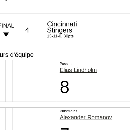
Cincinnati
FINAL
4
Stingers
15-11-0, 30pts
rs d'équipe
Passes
Elias Lindholm
8
Plus/Moins
Alexander Romanov