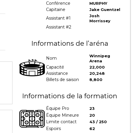
Conférence
MURPHY
Capitaine
Jake Guentzel
Josh
Assistant #1
Morrissey
Assistant #2
Informations de l’aréna
Winnipeg
Nom
Arena
Capacité
22,000
Assistance
20,248
Billets de saison
8,800
Informations de la formation
Équipe Pro
23
Équipe Mineure
20
Limite contact
43 / 250
Espoirs
62