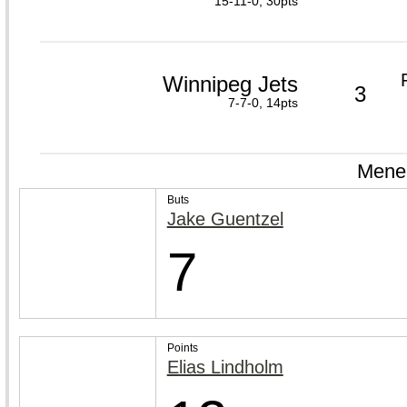
15-11-0, 30pts
Winnipeg Jets
3
7-7-0, 14pts
Meneu
Buts
Jake Guentzel
7
Points
Elias Lindholm