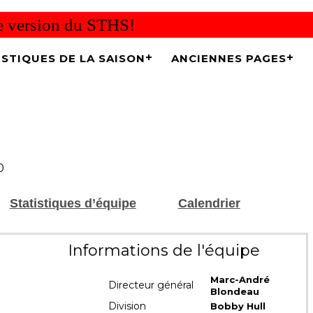
re version du STHS!
ISTIQUES DE LA SAISON
ANCIENNES PAGES
0
Statistiques d’équipe
Calendrier
Informations de l'équipe
Marc-André
Directeur général
Blondeau
Division
Bobby Hull