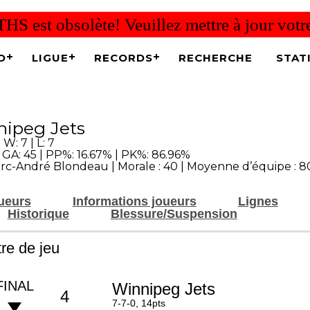
THS est obsolète! Veuillez mettre à jour vot
O
LIGUE
RECORDS
RECHERCHE
STAT
ipeg Jets
 W: 7 | L: 7
| GA: 45 | PP%: 16.67% | PK%: 86.96%
rc-André Blondeau | Morale : 40 | Moyenne d’équipe : 8
oueurs
Informations joueurs
Lignes
Historique
Blessure/Suspension
re de jeu
FINAL
Winnipeg Jets
4
7-7-0, 14pts