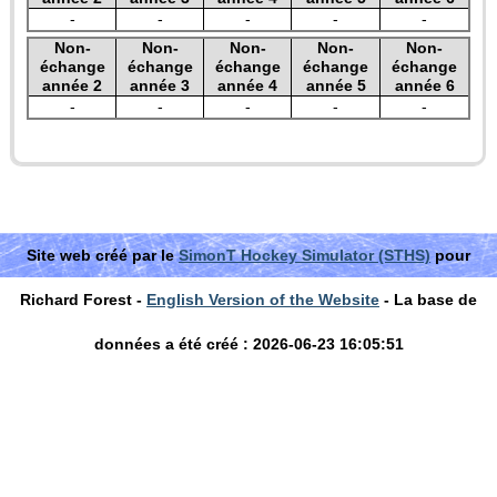
-
-
-
-
-
Non-
Non-
Non-
Non-
Non-
échange
échange
échange
échange
échange
année 2
année 3
année 4
année 5
année 6
-
-
-
-
-
Site web créé par le
SimonT Hockey Simulator (STHS)
pour
Richard Forest -
English Version of the Website
- La base de
données a été créé : 2026-06-23 16:05:51