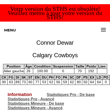
Votre version du STHS est obsolète!
Veuillez mettre à jour votre version du
STHS!
MENU
Connor Dewar
Calgary Cowboys
Position
Âge
Condition
Suspension
Taille
Poids
Lien
Ailier gauche
26
100.00
0
70
192
CK
FG
DI
SK
ST
EN
DU
PH
FO
PA
SC
DF
PS
EX
LD
PO
90
63
89
73
60
77
53
62
56
59
62
80
50
64
64
0
Information
Statistiques Pro - De base
Statistiques Pro - Avancé
Statistiques Mineure - De base
Statistiques Mineure - Avancé