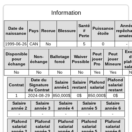
Information
Santé
Anné
Date de
Puissance
Pays
Recrue
Blessure
#
repêch
naissance
étoile
Perte
amate
1999-06-26
CAN
No
5
0
-
Exc
Disponible
Peut
Peut
Non-
Ballotage
Waiver
d
pour
jouer
jouer
échange
forcé
Possible
pla
échange
Pro
Mineure
sala
No
No
No
No
Yes
Yes
N
Date du
Plafond
Salaire
Salaire
Plafond
Contrat
Signature
salarial
année1
restant
salarial
du Contrat
restant
1
2024-08-29
850,000$
0$
850,000$
0$
Salaire
Salaire
Salaire
Salaire
Salaire
année 2
année 3
année 4
année 5
année 6
-
-
-
-
-
Plafond
Plafond
Plafond
Plafond
Plafond
salarial
salarial
salarial
salarial
salarial
année 2
année 3
année 4
année 5
année 6