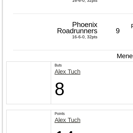
16-6-0, 32pts
Phoenix
Roadrunners
9
16-6-0, 32pts
Meneu
Buts
Alex Tuch
8
Points
Alex Tuch