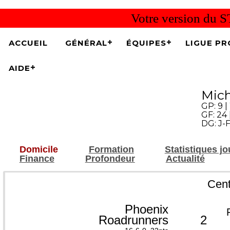
Votre version du S
ACCUEIL
GÉNÉRAL
ÉQUIPES
LIGUE PR
AIDE
Mich
GP: 9 | 
GF: 24 
DG: J-F
Domicile
Formation
Statistiques j
Finance
Profondeur
Actualité
Cent
Phoenix
Roadrunners
2