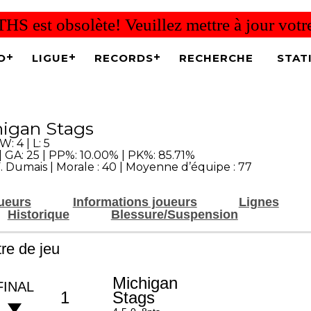
THS est obsolète! Veuillez mettre à jour vot
O
LIGUE
RECORDS
RECHERCHE
STAT
igan Stags
W: 4 | L: 5
| GA: 25 | PP%: 10.00% | PK%: 85.71%
. Dumais | Morale : 40 | Moyenne d’équipe : 77
oueurs
Informations joueurs
Lignes
Historique
Blessure/Suspension
re de jeu
Michigan
FINAL
1
Stags