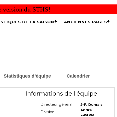
re version du STHS!
ISTIQUES DE LA SAISON
ANCIENNES PAGES
Statistiques d’équipe
Calendrier
Informations de l'équipe
Directeur général
J-F. Dumais
André
Division
Lacroix