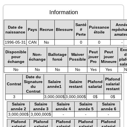
Information
Santé
Anné
Date de
Puissance
Pays
Recrue
Blessure
#
repêch
naissance
étoile
Perte
amate
1996-05-31
CAN
No
0
0
-
Exc
Disponible
Peut
Peut
Non-
Ballotage
Waiver
d
pour
jouer
jouer
échange
forcé
Possible
pla
échange
Pro
Mineure
sala
No
No
No
No
Yes
Yes
N
Date du
Plafond
Signature
Salaire
Salaire
Plafond
Contrat
salarial
du
année1
restant
salarial
restant
Contrat
3
3,000,000$
3,000,000$
0$
0$
Salaire
Salaire
Salaire
Salaire
Salaire
année 2
année 3
année 4
année 5
année 6
3,000,000$
3,000,000$
-
-
-
Plafond
Plafond
Plafond
Plafond
Plafond
salarial
salarial
salarial
salarial
salarial