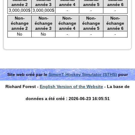
année 2
année 3
année 4
année 5
année 6
3,000,000$
3,000,000$
-
-
-
Non-
Non-
Non-
Non-
Non-
échange
échange
échange
échange
échange
année 2
année 3
année 4
année 5
année 6
No
No
-
-
-
Site web créé par le
SimonT Hockey Simulator (STHS)
pour
Richard Forest -
English Version of the Website
- La base de
données a été créé : 2026-06-23 16:05:51