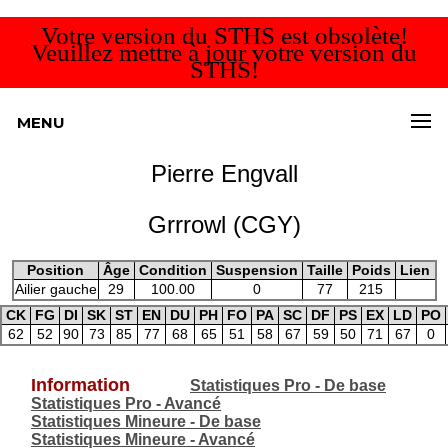
Votre version du STHS est obsolète!
Veuillez mettre à jour votre version du
STHS!
MENU
Pierre Engvall
Grrrowl (CGY)
Position
Âge
Condition
Suspension
Taille
Poids
Lien
Ailier gauche
29
100.00
0
77
215
CK
FG
DI
SK
ST
EN
DU
PH
FO
PA
SC
DF
PS
EX
LD
PO
62
52
90
73
85
77
68
65
51
58
67
59
50
71
67
0
Information
Statistiques Pro - De base
Statistiques Pro - Avancé
Statistiques Mineure - De base
Statistiques Mineure - Avancé