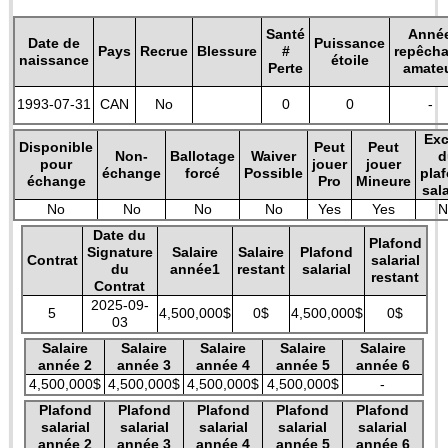
Santé
Anné
Date de
Puissance
Pays
Recrue
Blessure
#
repêch
naissance
étoile
Perte
amate
1993-07-31
CAN
No
0
0
-
Exc
Disponible
Peut
Peut
Non-
Ballotage
Waiver
d
pour
jouer
jouer
échange
forcé
Possible
pla
échange
Pro
Mineure
sala
No
No
No
No
Yes
Yes
N
Date du
Plafond
Signature
Salaire
Salaire
Plafond
Contrat
salarial
du
année1
restant
salarial
restant
Contrat
2025-09-
5
4,500,000$
0$
4,500,000$
0$
03
Salaire
Salaire
Salaire
Salaire
Salaire
année 2
année 3
année 4
année 5
année 6
4,500,000$
4,500,000$
4,500,000$
4,500,000$
-
Plafond
Plafond
Plafond
Plafond
Plafond
salarial
salarial
salarial
salarial
salarial
année 2
année 3
année 4
année 5
année 6