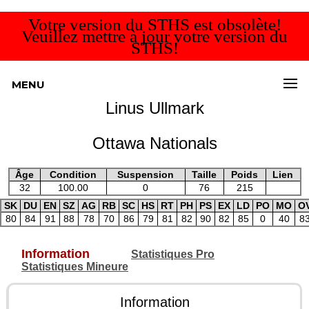
Votre version du STHS est obsolète!
Veuillez mettre à jour votre version du
STHS!
MENU
Linus Ullmark
Ottawa Nationals
Âge
Condition
Suspension
Taille
Poids
Lien
32
100.00
0
76
215
SK
DU
EN
SZ
AG
RB
SC
HS
RT
PH
PS
EX
LD
PO
MO
O
80
84
91
88
78
70
86
79
81
82
90
82
85
0
40
8
Information
Statistiques Pro
Statistiques Mineure
Information