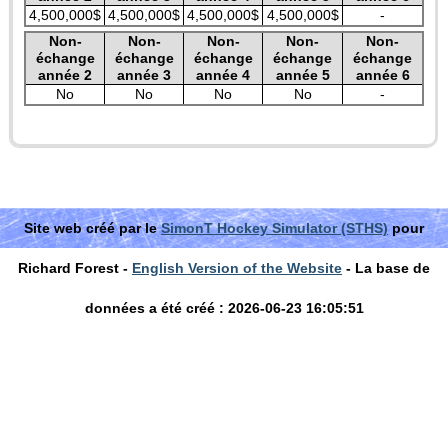
4,500,000$
4,500,000$
4,500,000$
4,500,000$
-
Non-
Non-
Non-
Non-
Non-
échange
échange
échange
échange
échange
année 2
année 3
année 4
année 5
année 6
No
No
No
No
-
Site web créé par le
SimonT Hockey Simulator (STHS)
pour
Richard Forest -
English Version of the Website
- La base de
données a été créé : 2026-06-23 16:05:51