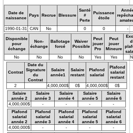
Santé
Anné
Date de
Puissance
Pays
Recrue
Blessure
#
repêch
naissance
étoile
Perte
amate
1990-01-31
CAN
No
0
0
-
Exc
Disponible
Peut
Peut
Non-
Ballotage
Waiver
d
pour
jouer
jouer
échange
forcé
Possible
pla
échange
Pro
Mineure
sala
No
No
No
No
Yes
Yes
N
Date du
Plafond
Signature
Salaire
Salaire
Plafond
Contrat
salarial
du
année1
restant
salarial
restant
Contrat
2
4,000,000$
0$
4,000,000$
0$
Salaire
Salaire
Salaire
Salaire
Salaire
année 2
année 3
année 4
année 5
année 6
4,000,000$
-
-
-
-
Plafond
Plafond
Plafond
Plafond
Plafond
salarial
salarial
salarial
salarial
salarial
année 2
année 3
année 4
année 5
année 6
4,000,000$
-
-
-
-