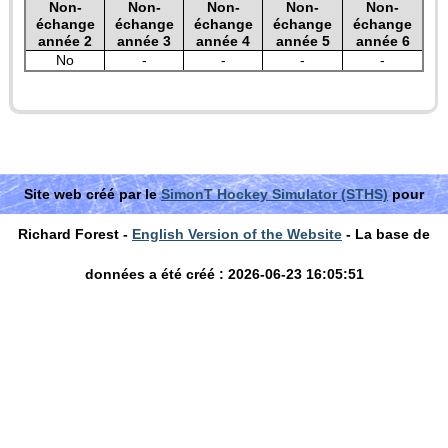
Non-
Non-
Non-
Non-
Non-
échange
échange
échange
échange
échange
année 2
année 3
année 4
année 5
année 6
No
-
-
-
-
Site web créé par le
SimonT Hockey Simulator (STHS)
pour
Richard Forest -
English Version of the Website
- La base de
données a été créé : 2026-06-23 16:05:51