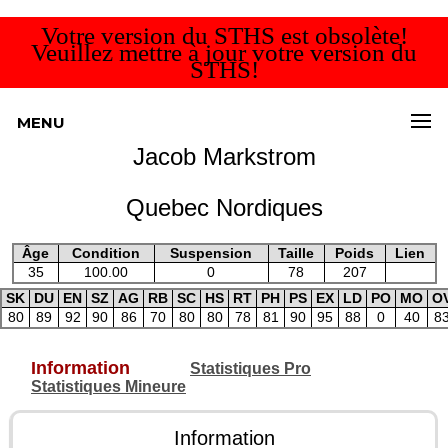
Votre version du STHS est obsolète!
Veuillez mettre à jour votre version du
STHS!
MENU
Jacob Markstrom
Quebec Nordiques
Âge
Condition
Suspension
Taille
Poids
Lien
35
100.00
0
78
207
SK
DU
EN
SZ
AG
RB
SC
HS
RT
PH
PS
EX
LD
PO
MO
O
80
89
92
90
86
70
80
80
78
81
90
95
88
0
40
8
Information
Statistiques Pro
Statistiques Mineure
Information