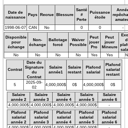
Santé
Anné
Date de
Puissance
Pays
Recrue
Blessure
#
repêch
naissance
étoile
Perte
amate
1998-06-07
CAN
No
0
0
-
Exc
Disponible
Peut
Peut
Non-
Ballotage
Waiver
d
pour
jouer
jouer
échange
forcé
Possible
pla
échange
Pro
Mineure
sala
No
No
No
No
Yes
Yes
N
Date du
Plafond
Signature
Salaire
Salaire
Plafond
Contrat
salarial
du
année1
restant
salarial
restant
Contrat
2025-09-
5
4,000,000$
0$
4,000,000$
0$
02
Salaire
Salaire
Salaire
Salaire
Salaire
année 2
année 3
année 4
année 5
année 6
4,000,000$
4,000,000$
4,000,000$
4,000,000$
-
Plafond
Plafond
Plafond
Plafond
Plafond
salarial
salarial
salarial
salarial
salarial
année 2
année 3
année 4
année 5
année 6
4,000,000$
4,000,000$
4,000,000$
4,000,000$
-