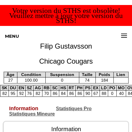
Votre version du STHS est obsolète!
Veuillez mettre à jour votre version du
STHS!
MENU
Filip Gustavsson
Chicago Cougars
Âge
Condition
Suspension
Taille
Poids
Lien
27
100.00
0
74
184
SK
DU
EN
SZ
AG
RB
SC
HS
RT
PH
PS
EX
LD
PO
MO
O
82
95
92
76
82
70
86
84
86
86
90
67
88
0
40
8
Information
Statistiques Pro
Statistiques Mineure
Information