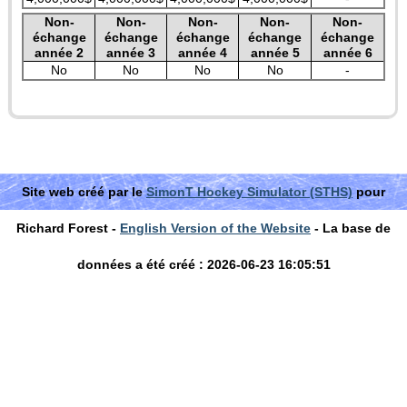
Non-
Non-
Non-
Non-
Non-
échange
échange
échange
échange
échange
année 2
année 3
année 4
année 5
année 6
No
No
No
No
-
Site web créé par le
SimonT Hockey Simulator (STHS)
pour
Richard Forest -
English Version of the Website
- La base de
données a été créé : 2026-06-23 16:05:51