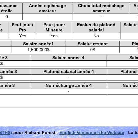
uissance
Année repêchage
Choix total repêchage
A
étoile
amateur
amateur
0
-
-
r
Peut jouer
Peut jouer
Exclus du plafond
Salair
le
Pro
Mineure
salarial
Yes
Yes
No
Salaire année1
Salaire restant
Pla
1,500,000$
0$
ée 3
Salaire année 4
Sala
0$
-
l année 3
Plafond salarial année 4
Plafond 
0$
-
année 3
Non-échange année 4
Non-éc
-
(STHS)
pour Richard Forest -
English Version of the Website
- La b