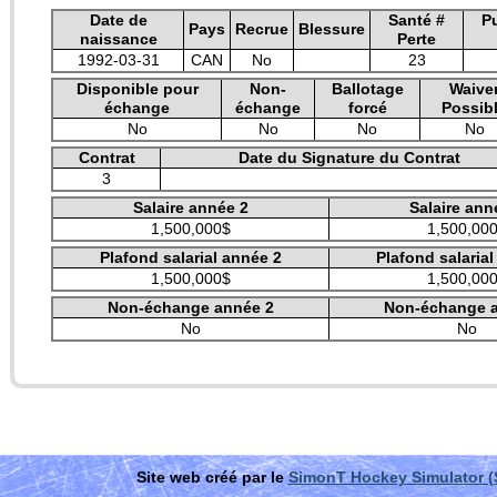
Date de
Santé #
P
Pays
Recrue
Blessure
naissance
Perte
1992-03-31
CAN
No
23
Disponible pour
Non-
Ballotage
Waive
échange
échange
forcé
Possib
No
No
No
No
Contrat
Date du Signature du Contrat
3
Salaire année 2
Salaire ann
1,500,000$
1,500,00
Plafond salarial année 2
Plafond salaria
1,500,000$
1,500,00
Non-échange année 2
Non-échange 
No
No
Site web créé par le
SimonT Hockey Simulator 