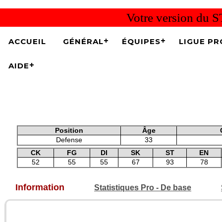
Votre version du S
ACCUEIL
GÉNÉRAL
ÉQUIPES
LIGUE PR
AIDE
Position
Âge
Defense
33
CK
FG
DI
SK
ST
EN
52
55
55
67
93
78
Information
Statistiques Pro - De base