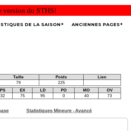
re version du STHS!
ISTIQUES DE LA SAISON
ANCIENNES PAGES
Taille
Poids
Lien
79
225
PS
EX
LD
PO
MO
OV
32
75
95
0
40
73
base
Statistiques Mineure - Avancé