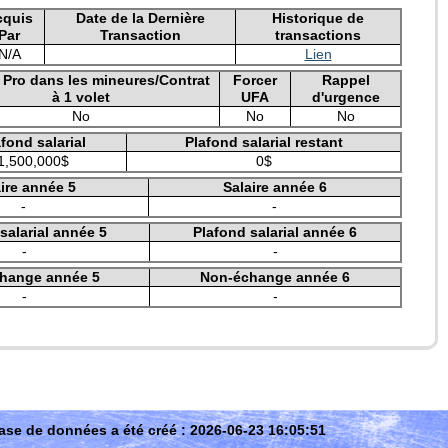
cquis
Date de la Dernière
Historique de
Par
Transaction
transactions
N/A
Lien
e Pro dans les mineures/Contrat
Forcer
Rappel
à 1 volet
UFA
d'urgence
No
No
No
fond salarial
Plafond salarial restant
1,500,000$
0$
ire année 5
Salaire année 6
-
-
salarial année 5
Plafond salarial année 6
-
-
hange année 5
Non-échange année 6
-
-
ase de données a été créé : 2026-06-23 16:05:51