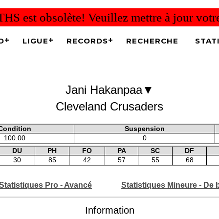
THS est obsolète! Veuillez mettre à jour vot
O
LIGUE
RECORDS
RECHERCHE
STAT
▼
Jani Hakanpaa
Cleveland Crusaders
Condition
Suspension
100.00
0
DU
PH
FO
PA
SC
DF
30
85
42
57
55
68
Statistiques Pro - Avancé
Statistiques Mineure - De 
Information