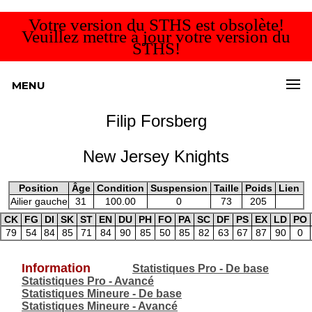
Votre version du STHS est obsolète!
Veuillez mettre à jour votre version du
STHS!
MENU
Filip Forsberg
New Jersey Knights
Position
Âge
Condition
Suspension
Taille
Poids
Lien
Ailier gauche
31
100.00
0
73
205
CK
FG
DI
SK
ST
EN
DU
PH
FO
PA
SC
DF
PS
EX
LD
PO
79
54
84
85
71
84
90
85
50
85
82
63
67
87
90
0
Information
Statistiques Pro - De base
Statistiques Pro - Avancé
Statistiques Mineure - De base
Statistiques Mineure - Avancé