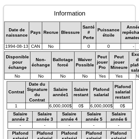
Information
Santé
Anné
Date de
Puissance
Pays
Recrue
Blessure
#
repêch
naissance
étoile
Perte
amate
1994-08-13
CAN
No
0
0
-
Exc
Disponible
Peut
Peut
Non-
Ballotage
Waiver
d
pour
jouer
jouer
échange
forcé
Possible
pla
échange
Pro
Mineure
sala
No
No
No
No
Yes
Yes
N
Date du
Plafond
Signature
Salaire
Salaire
Plafond
Contrat
salarial
du
année1
restant
salarial
restant
Contrat
1
6,000,000$
0$
6,000,000$
0$
Salaire
Salaire
Salaire
Salaire
Salaire
année 2
année 3
année 4
année 5
année 6
-
-
-
-
-
Plafond
Plafond
Plafond
Plafond
Plafond
salarial
salarial
salarial
salarial
salarial