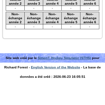
année 2
année 3
année 4
année 5
année 6
-
-
-
-
-
Non-
Non-
Non-
Non-
Non-
échange
échange
échange
échange
échange
année 2
année 3
année 4
année 5
année 6
-
-
-
-
-
Site web créé par le
SimonT Hockey Simulator (STHS)
pour
Richard Forest -
English Version of the Website
- La base de
données a été créé : 2026-06-23 16:05:51