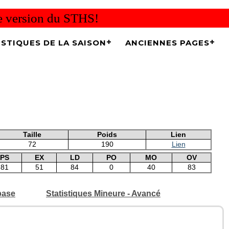
re version du STHS!
ISTIQUES DE LA SAISON
ANCIENNES PAGES
Taille
Poids
Lien
72
190
Lien
PS
EX
LD
PO
MO
OV
81
51
84
0
40
83
base
Statistiques Mineure - Avancé