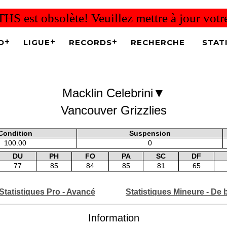
THS est obsolète! Veuillez mettre à jour vot
O
LIGUE
RECORDS
RECHERCHE
STAT
▼
Macklin Celebrini
Vancouver Grizzlies
Condition
Suspension
100.00
0
DU
PH
FO
PA
SC
DF
77
85
84
85
81
65
Statistiques Pro - Avancé
Statistiques Mineure - De 
Information