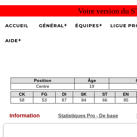
Votre version du S
ACCUEIL
GÉNÉRAL
ÉQUIPES
LIGUE PR
AIDE
Position
Âge
Centre
19
CK
FG
DI
SK
ST
EN
58
53
87
84
66
85
Information
Statistiques Pro - De base