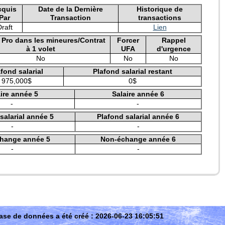
cquis
Date de la Dernière
Historique de
Par
Transaction
transactions
raft
Lien
e Pro dans les mineures/Contrat
Forcer
Rappel
à 1 volet
UFA
d'urgence
No
No
No
fond salarial
Plafond salarial restant
975,000$
0$
ire année 5
Salaire année 6
-
-
salarial année 5
Plafond salarial année 6
-
-
hange année 5
Non-échange année 6
-
-
ase de données a été créé : 2026-06-23 16:05:51