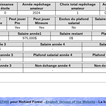
uissance
Année repêchage
Choix total repêchage
A
étoile
amateur
amateur
0
2024
1
D
r
Peut jouer
Peut jouer
Exclus du plafond
Salair
le
Pro
Mineure
salarial
Yes
Yes
No
Salaire année1
Salaire restant
Pla
975,000$
0$
ée 3
Salaire année 4
Sala
$
-
l année 3
Plafond salarial année 4
Plafond 
$
-
année 3
Non-échange année 4
Non-éc
-
(STHS)
pour Richard Forest -
English Version of the Website
- La b