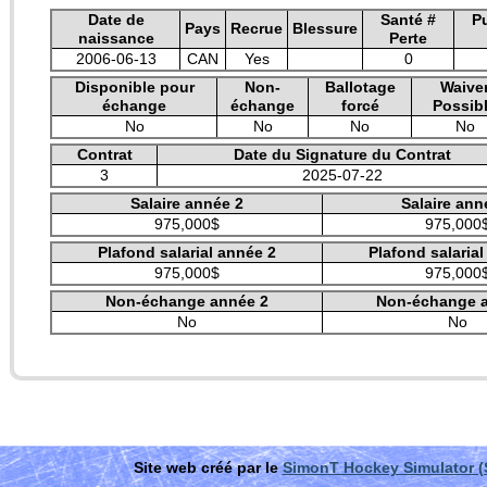
Date de
Santé #
P
Pays
Recrue
Blessure
naissance
Perte
2006-06-13
CAN
Yes
0
Disponible pour
Non-
Ballotage
Waive
échange
échange
forcé
Possib
No
No
No
No
Contrat
Date du Signature du Contrat
3
2025-07-22
Salaire année 2
Salaire ann
975,000$
975,000
Plafond salarial année 2
Plafond salaria
975,000$
975,000
Non-échange année 2
Non-échange 
No
No
Site web créé par le
SimonT Hockey Simulator 