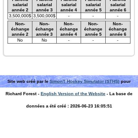
salarial
salarial
salarial
salarial
salarial
année 2
année 3
année 4
année 5
année 6
3,500,000$
3,500,000$
-
-
-
Non-
Non-
Non-
Non-
Non-
échange
échange
échange
échange
échange
année 2
année 3
année 4
année 5
année 6
No
No
-
-
-
Site web créé par le
SimonT Hockey Simulator (STHS)
pour
Richard Forest -
English Version of the Website
- La base de
données a été créé : 2026-06-23 16:05:51