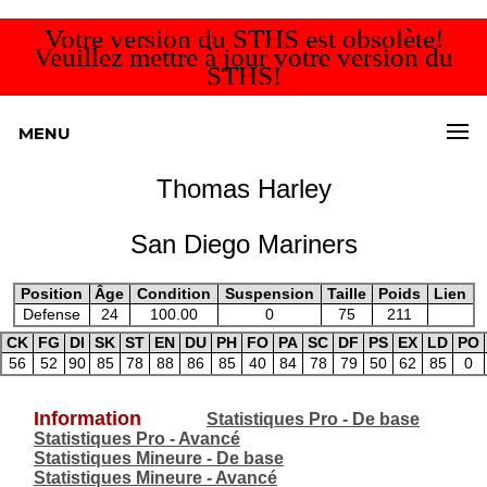
Votre version du STHS est obsolète!
Veuillez mettre à jour votre version du
STHS!
MENU
Thomas Harley
San Diego Mariners
Position
Âge
Condition
Suspension
Taille
Poids
Lien
Defense
24
100.00
0
75
211
CK
FG
DI
SK
ST
EN
DU
PH
FO
PA
SC
DF
PS
EX
LD
PO
56
52
90
85
78
88
86
85
40
84
78
79
50
62
85
0
Information
Statistiques Pro - De base
Statistiques Pro - Avancé
Statistiques Mineure - De base
Statistiques Mineure - Avancé