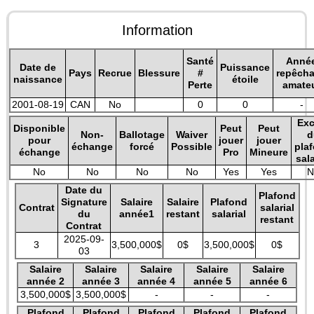
Information
Santé
Anné
Date de
Puissance
Pays
Recrue
Blessure
#
repêch
naissance
étoile
Perte
amate
2001-08-19
CAN
No
0
0
-
Exc
Disponible
Peut
Peut
Non-
Ballotage
Waiver
d
pour
jouer
jouer
échange
forcé
Possible
pla
échange
Pro
Mineure
sala
No
No
No
No
Yes
Yes
N
Date du
Plafond
Signature
Salaire
Salaire
Plafond
Contrat
salarial
du
année1
restant
salarial
restant
Contrat
2025-09-
3
3,500,000$
0$
3,500,000$
0$
03
Salaire
Salaire
Salaire
Salaire
Salaire
année 2
année 3
année 4
année 5
année 6
3,500,000$
3,500,000$
-
-
-
Plafond
Plafond
Plafond
Plafond
Plafond