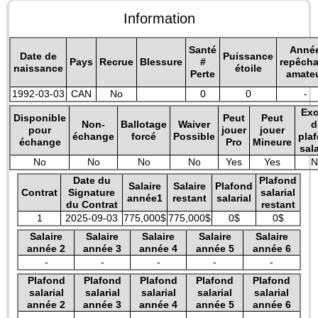
Information
Santé
Anné
Date de
Puissance
Pays
Recrue
Blessure
#
repêch
naissance
étoile
Perte
amate
1992-03-03
CAN
No
0
0
-
Exc
Disponible
Peut
Peut
Non-
Ballotage
Waiver
d
pour
jouer
jouer
échange
forcé
Possible
pla
échange
Pro
Mineure
sala
No
No
No
No
Yes
Yes
N
Date du
Plafond
Salaire
Salaire
Plafond
Contrat
Signature
salarial
année1
restant
salarial
du Contrat
restant
1
2025-09-03
775,000$
775,000$
0$
0$
Salaire
Salaire
Salaire
Salaire
Salaire
année 2
année 3
année 4
année 5
année 6
-
-
-
-
-
Plafond
Plafond
Plafond
Plafond
Plafond
salarial
salarial
salarial
salarial
salarial
année 2
année 3
année 4
année 5
année 6