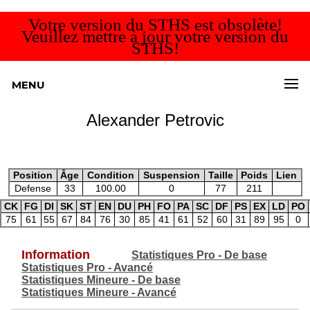
Votre version du STHS est obsolète!
Veuillez mettre à jour votre version du
STHS!
MENU
Alexander Petrovic
Position
Âge
Condition
Suspension
Taille
Poids
Lien
Defense
33
100.00
0
77
211
CK
FG
DI
SK
ST
EN
DU
PH
FO
PA
SC
DF
PS
EX
LD
PO
75
61
55
67
84
76
30
85
41
61
52
60
31
89
95
0
Information
Statistiques Pro - De base
Statistiques Pro - Avancé
Statistiques Mineure - De base
Statistiques Mineure - Avancé