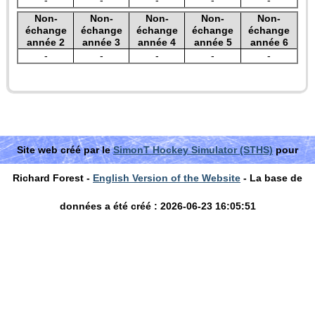
-
-
-
-
-
Non-
Non-
Non-
Non-
Non-
échange
échange
échange
échange
échange
année 2
année 3
année 4
année 5
année 6
-
-
-
-
-
Site web créé par le
SimonT Hockey Simulator (STHS)
pour
Richard Forest -
English Version of the Website
- La base de
données a été créé : 2026-06-23 16:05:51