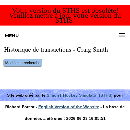
Votre version du STHS est obsolète!
Veuillez mettre à jour votre version du
STHS!
MENU
Historique de transactions - Craig Smith
Modifier la recherche
Site web créé par le
SimonT Hockey Simulator (STHS)
pour
Richard Forest -
English Version of the Website
- La base de
données a été créé : 2026-06-23 16:05:51